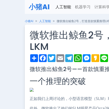
小猪AI
人工智能
机器学习
计算科
小猪AI
人工智能
微软推出鲸鱼2号，打造首款慎重推理LK
微软推出鲸鱼2号
LKM
S
F
T
E
T
W
M
K
h
a
w
m
e
h
e
a
i
a
c
i
a
l
a
s
k
微软推出鲸鱼2号——首款慎重推
r
e
t
i
e
t
s
a
e
b
t
l
g
s
e
o
o
e
r
A
n
一个推理的突破
o
r
a
p
g
k
m
p
e
r
正如我们上周讨论的，小型语言模型（SLM）
此外，微软推出了他们的SLM明星产品Orca