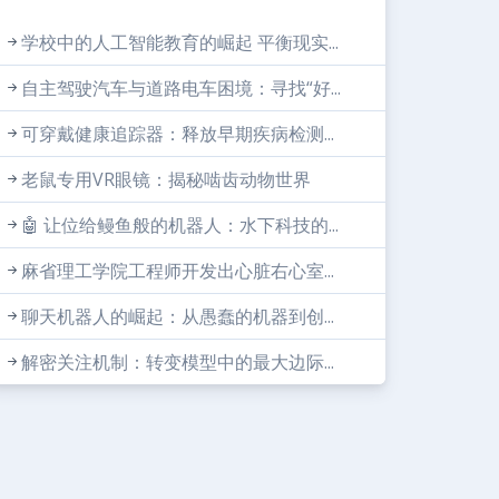
学校中的人工智能教育的崛起 平衡现实...
自主驾驶汽车与道路电车困境：寻找“好...
可穿戴健康追踪器：释放早期疾病检测...
老鼠专用VR眼镜：揭秘啮齿动物世界
🤖 让位给鳗鱼般的机器人：水下科技的...
麻省理工学院工程师开发出心脏右心室...
聊天机器人的崛起：从愚蠢的机器到创...
解密关注机制：转变模型中的最大边际...