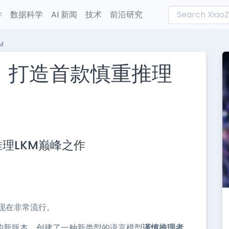
学
数据科学
AI 新闻
技术
前沿研究
M
，打造首款慎重推理
L
n
理LKM巅峰之作
e
现在非常流行。
2的新版本，创建了一种新类型的语言模型
谨慎推理者
。