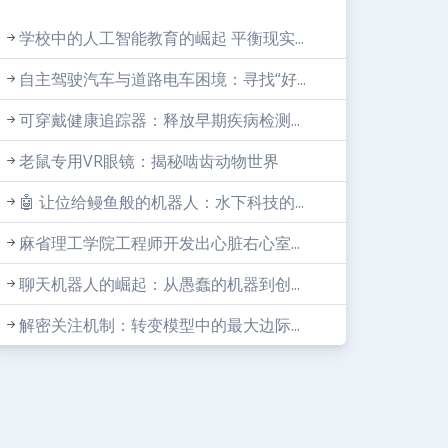
学校中的人工智能教育的崛起 平衡现实...
自主驾驶汽车与道路电车困境：寻找“好...
可穿戴健康追踪器：释放早期疾病检测...
老鼠专用VR眼镜：揭秘啮齿动物世界
🤖 让位给鳗鱼般的机器人：水下科技的...
麻省理工学院工程师开发出心脏右心室...
聊天机器人的崛起：从愚蠢的机器到创...
解密关注机制：转变模型中的最大边际...