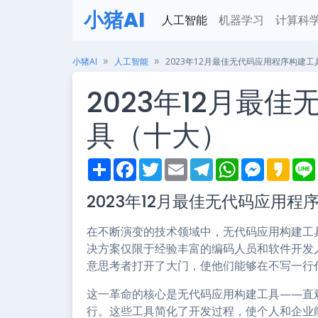
小猪AI
人工智能
机器学习
计算科
小猪AI
人工智能
2023年12月最佳无代码应用程序构建
2023年12月最
具（十大）
S
F
T
E
T
W
M
K
h
a
w
m
e
h
e
a
i
a
c
i
a
l
a
s
k
2023年12月最佳无代码应用
r
e
t
i
e
t
s
a
e
b
t
l
g
s
e
o
o
e
r
A
n
在不断演变的技术领域中，无代码应用构建工
o
r
a
p
g
k
m
p
e
决方案仅限于经验丰富的编码人员和软件开发
r
意思考者打开了大门，使他们能够在不写一行
这一革命的核心是无代码应用构建工具——直
行。这些工具简化了开发过程，使个人和企业