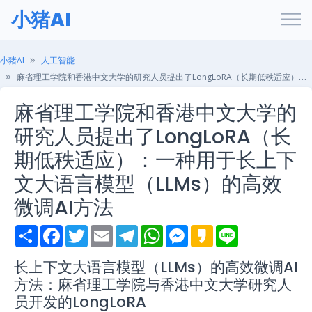
小猪AI
小猪AI
人工智能
麻省理工学院和香港中文大学的研究人员提出了LongLoRA（长期低秩适应）：一种用于长上下文大语言模型（LLMs）的高效微调AI方法
麻省理工学院和香港中文大学的
研究人员提出了LongLoRA（长
期低秩适应）：一种用于长上下
文大语言模型（LLMs）的高效
微调AI方法
S
F
T
E
T
W
M
K
L
h
a
w
m
e
h
e
a
i
a
c
i
a
l
a
s
k
n
r
e
t
i
e
t
s
a
e
长上下文大语言模型（LLMs）的高效微调AI
e
b
t
l
g
s
e
o
方法：麻省理工学院与香港中文大学研究人
o
e
r
A
n
o
r
a
p
g
员开发的LongLoRA
k
m
p
e