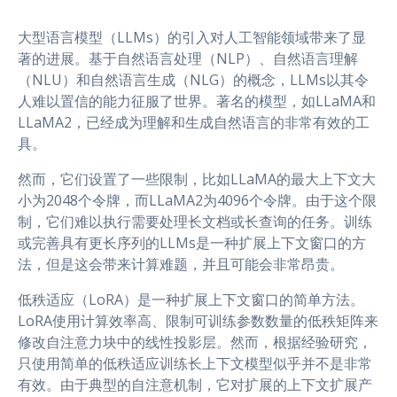
r
大型语言模型（LLMs）的引入对人工智能领域带来了显
著的进展。基于自然语言处理（NLP）、自然语言理解
（NLU）和自然语言生成（NLG）的概念，LLMs以其令
人难以置信的能力征服了世界。著名的模型，如LLaMA和
LLaMA2，已经成为理解和生成自然语言的非常有效的工
具。
然而，它们设置了一些限制，比如LLaMA的最大上下文大
小为2048个令牌，而LLaMA2为4096个令牌。由于这个限
制，它们难以执行需要处理长文档或长查询的任务。训练
或完善具有更长序列的LLMs是一种扩展上下文窗口的方
法，但是这会带来计算难题，并且可能会非常昂贵。
低秩适应（LoRA）是一种扩展上下文窗口的简单方法。
LoRA使用计算效率高、限制可训练参数数量的低秩矩阵来
修改自注意力块中的线性投影层。然而，根据经验研究，
只使用简单的低秩适应训练长上下文模型似乎并不是非常
有效。由于典型的自注意机制，它对扩展的上下文扩展产