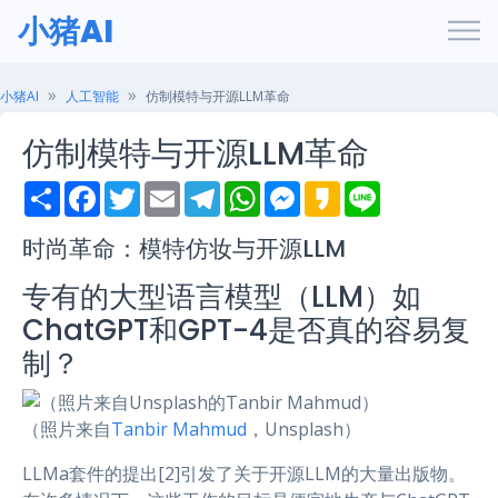
小猪AI
小猪AI
人工智能
仿制模特与开源LLM革命
仿制模特与开源LLM革命
S
F
T
E
T
W
M
K
L
h
a
w
m
e
h
e
a
i
a
c
i
a
l
a
s
k
n
r
e
t
i
e
t
s
a
e
时尚革命：模特仿妆与开源LLM
e
b
t
l
g
s
e
o
o
e
r
A
n
专有的大型语言模型（LLM）如
o
r
a
p
g
k
m
p
e
ChatGPT和GPT-4是否真的容易复
r
制？
（照片来自
Tanbir Mahmud
，Unsplash）
LLMa套件的提出[2]引发了关于开源LLM的大量出版物。