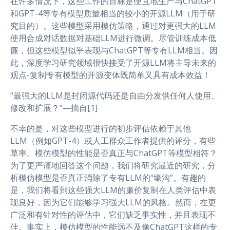
在许多情况下，这些工作的目标是便宜地生产与ChatGPT
和GPT-4等专有模型质量相当的较小的开源LLM（用于研
究目的）。这些模型采用模仿策略，通过对更强大的LLM
使用合成对话数据对基础LLM进行微调。尽管训练成本低
廉，但这些模型似乎表现与ChatGPT等专有LLM相当。因
此，深度学习研究领域很快接受了开源LLM将主导未来的
观点-复制专有模型的开源变体既简单又具有成本效益！
“最强大的LLM是封闭源代码还是自由分发供任何人使用、
修改和扩展？”—摘自[1]
不幸的是，对这些模型进行的初步评估依赖于其他
LLM（例如GPT-4）或人工群众工作者提供的评分，有些
草率。模仿模型的性能是否真正与ChatGPT等模型相符？
为了更严谨地回答这个问题，我们将研究最近的研究，分
析模仿模型是否真正消除了专有LLM的“壕沟”。有趣的
是，我们将看到这些强大LLM的廉价复制在人类评估中表
现良好，因为它们能够学习强大LLM的风格。然而，在更
广泛和有针对性的评估中，它们缺乏事实性，并且表现不
佳。事实上，模仿模型的性能远不及像ChatGPT这样的专