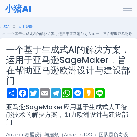
小猪AI
小猪AI
人工智能
一个基于生成式AI的解决方案，运用于亚马逊SageMaker，旨在帮助亚马逊欧洲设计与建设部门
一个基于生成式AI的解决方案，
运用于亚马逊SageMaker，旨
在帮助亚马逊欧洲设计与建设部
门
S
F
T
E
T
W
M
K
L
h
a
w
m
e
h
e
a
i
a
c
i
a
l
a
s
k
n
r
e
t
i
e
t
s
a
e
亚马逊SageMaker应用基于生成式人工智
e
b
t
l
g
s
e
o
能技术的解决方案，助力欧洲设计与建设部
o
e
r
A
n
o
r
a
p
g
门
k
m
p
e
r
Amazon欧盟设计与建筑（Amazon D&C）团队是负责设