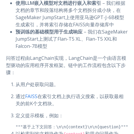
使用LLM嵌入模型对文档进行嵌入和索引
– 我们根据
文档的章节和段落结构将多个文档拆分成小块，在
SageMaker JumpStart上使用亚马逊GPT-J-6B模型
生成索引，并将索引存储在FAISS向量存储库中
预训练的基础模型用于生成响应
– 我们在SageMaker
JumpStart上测试了Flan-T5 XL、Flan-T5 XXL和
Falcon-7B模型
问答过程由LangChain实现，LangChain是一个由语言模
型驱动的应用程序开发框架。链中的工作流程包含以下步
骤：
从用户处获取问题。
通过
FAISS
在索引文档上执行语义搜索，以获取最相
关的前K个文档块。
定义提示模板，例如：
"""基于上下文回答：\n\n{context}\n\n{question}"""
以检索到的文档块作为
和用户问题作为