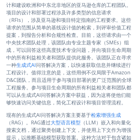
计和建设欧洲和中东北非地区的亚马逊仓库的工程团队。
项目的设计和部署过程涉及许多类型的信息请求
（RFIs），涉及亚马逊和项目特定指南的工程要求。这些
请求的范围从简单的基线设计值的检索，到评审价值工程
提案，到报告分析和合规性检查。目前，这些请求由一个
中央技术团队处理，该团队由专业主题专家（SMEs）组
成，可以回答这些高度技术专业问题，并向项目生命周期
中的所有利益相关者和团队提供此服务。该团队正在寻求
一种
生成式AI
问答解决方案，以快速获取信息并继续进行
工程设计。值得注意的是，这些用例不仅局限于Amazon
D&C团队，而且适用于参与项目部署的更广泛范围的全球
工程服务。参与项目生命周期的所有利益相关者和团队都
可以从生成式AI问答解决方案中获益，因为这将使他们能
够快速访问关键信息，简化工程设计和项目管理流程。
现有的生成式AI问答解决方案主要基于
检索增强生成
（RAG）。RAG通过
大型语言模型
（LLM）嵌入和向量化
搜索文档，通过聚类创建上下文，并使用上下文作为增强
提示，以推断基础模型获取答案。这种方法对于包含诸如