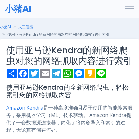
小猪AI
小猪AI
人工智能
使用亚马逊Kendra的新网络爬虫对您的网络抓取内容进行索引
使用亚马逊Kendra的新网络爬
虫对您的网络抓取内容进行索引
S
F
T
E
T
W
M
K
L
h
a
w
m
e
h
e
a
i
a
c
i
a
l
a
s
k
n
r
e
t
i
e
t
s
a
e
使用亚马逊Kendra的全新网络爬虫，轻松
e
b
t
l
g
s
e
o
索引您的网络抓取内容
o
e
r
A
n
o
r
a
p
g
k
m
p
e
Amazon Kendra
是一种高度准确且易于使用的智能搜索服
r
务，采用机器学习（ML）技术驱动。 Amazon Kendra提
供了一套数据源连接器，简化了将内容导入和索引的过
程，无论其存储在何处。