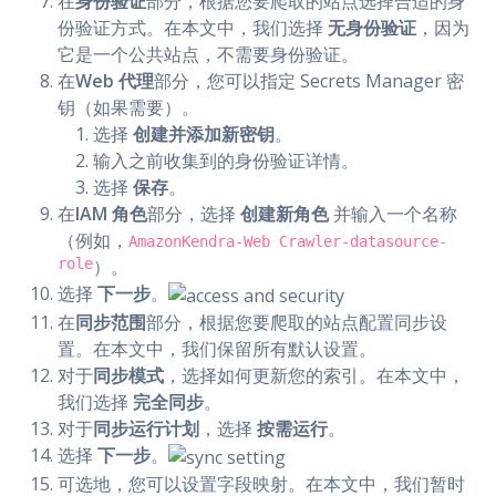
在
身份验证
部分，根据您要爬取的站点选择合适的身
份验证方式。在本文中，我们选择
无身份验证
，因为
它是一个公共站点，不需要身份验证。
在
Web 代理
部分，您可以指定 Secrets Manager 密
钥（如果需要）。
选择
创建并添加新密钥
。
输入之前收集到的身份验证详情。
选择
保存
。
在
IAM 角色
部分，选择
创建新角色
并输入一个名称
（例如，
AmazonKendra-Web Crawler-datasource-
role
）。
选择
下一步
。
在
同步范围
部分，根据您要爬取的站点配置同步设
置。在本文中，我们保留所有默认设置。
对于
同步模式
，选择如何更新您的索引。在本文中，
我们选择
完全同步
。
对于
同步运行计划
，选择
按需运行
。
选择
下一步
。
可选地，您可以设置字段映射。在本文中，我们暂时