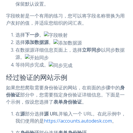
保留默认设置。
字段映射是一个有用的练习，您可以将字段名称替换为用
户友好的值，并适应您组织的词汇表。
选择
下一步
。
选择
添加数据源
。
在数据源详细信息页面上，选择
立即同步
以同步数据
源。
等待同步完成。
经过验证的网站示例
如果您想爬取需要身份验证的网站，在前面的步骤中的
身
份验证
部分中，您需要指定身份验证详细信息。下面是一
个示例，假设您选择了
表单身份验证
。
在
源
部分选择
源 URL
并输入一个 URL。在此示例中，
我们使用的是
https://accounts.autodesk.com
。
在
身份验证
部分选择
表单身份验证
。