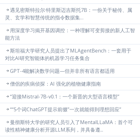
遇见密斯特拉尔·特里斯迈吉斯托7B：一份关于秘传、属
灵、玄学和智慧传统的指令数据集…
用深度学习揭开基因调控：一种理解可变剪接的新人工智
能方法
斯坦福大学研究人员提出了MLAgentBench：一套用于
对比AI研究智能体的机器学习任务集合
GPT-4能解决数学问题—但并非所有语言都适用
僧侶的疾病侦探：AI 强化的植物健康指南
“迎接Mistral-7B-v0.1：一个新晋的大型语言模型”
““5个词ChatGPT提示前缀”一次就能得到理想回应”
曼彻斯特大学的研究人员引入了MentalLLaMA：首个可
读性精神健康分析开源LLM系列，并具备遵...