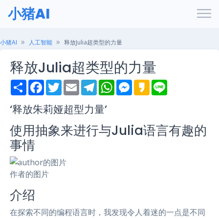
小猪AI
小猪AI
人工智能
释放Julia超类型的力量
释放Julia超类型的力量
S
F
T
E
T
W
M
K
L
h
a
w
m
e
h
e
a
i
a
c
i
a
l
a
s
k
n
r
e
t
i
e
t
s
a
e
‘释放朱莉娅超型力量’
e
b
t
l
g
s
e
o
o
e
r
A
n
使用抽象来进行与Julia语言有趣的
o
r
a
p
g
k
m
p
e
事情
r
作者的图片
介绍
在探索不同的编程语言时，我发现令人着迷的一点是不同