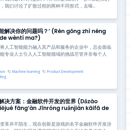
，我们讨论了扩散过程的两种不同形式，去噪...
解决你的问题吗？’ (Rén gōng zhì néng
ǐ de wèntí ma?)
将人工智能能力融入其产品和服务的企业中，总会面临
能专业人士引入人工智能领域的挑战尽管并非每个人
tion
Machine learning
Product Development
ding
解决方案：金融软件开发的世界 (Dǎzào
jiějué fāng’àn Jīnróng ruǎnjiàn kāifā de
变革并不陌生，现在创新是游戏的名字金融软件开发涉