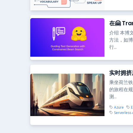
在🤗 T
介绍 本博
方法，如博
行...
实时拥挤
乘坐荷兰铁
的旅程在规
测...
Azure
E
Serverless 