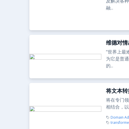
及解决各种
融...
维德对情
“世界上最
为它是普通
的...
将文本转
将在专门领
相结合，以
Domain Ad
transforme