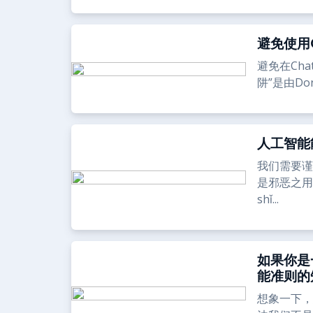
避免使用C
避免在Cha
阱”是由Don 
人工智能
我们需要谨
是邪恶之用 -伦
shǐ...
如果你是
能准则的
想象一下，