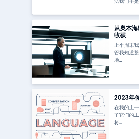
法我们不是
从奥本海
收获
上个周末我
管我知道整
地...
2023
在我的上一
了它们的工
将...