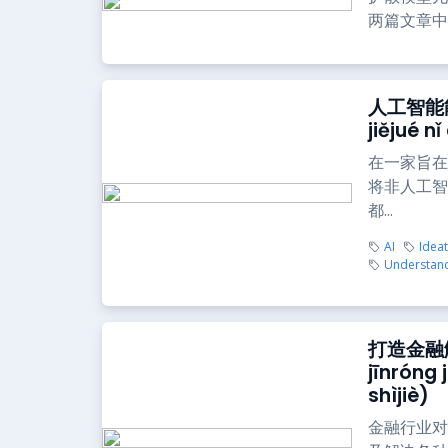
两篇文章中
人工智能能
jiějué n
在一家旨在
将非人工智
都...
AI
Idea
Understan
打造金融
jīnróng 
shìjiè)
金融行业对