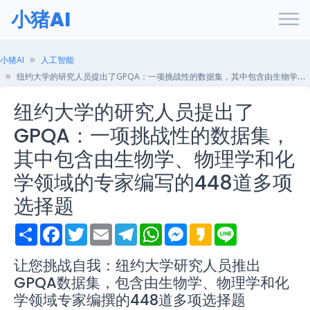
小猪AI
小猪AI
人工智能
纽约大学的研究人员提出了GPQA：一项挑战性的数据集，其中包含由生物学、物理学和化学领域的专家编写的448道多项选择题
纽约大学的研究人员提出了
GPQA：一项挑战性的数据集，
其中包含由生物学、物理学和化
学领域的专家编写的448道多项
选择题
S
F
T
E
T
W
M
K
L
h
a
w
m
e
h
e
a
i
a
c
i
a
l
a
s
k
n
r
e
t
i
e
t
s
a
e
让您挑战自我：纽约大学研究人员推出
e
b
t
l
g
s
e
o
GPQA数据集，包含由生物学、物理学和化
o
e
r
A
n
o
r
a
p
g
学领域专家编撰的448道多项选择题
k
m
p
e