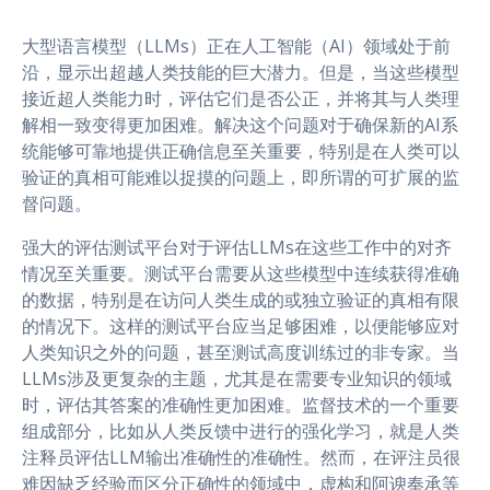
r
大型语言模型（LLMs）正在人工智能（AI）领域处于前
沿，显示出超越人类技能的巨大潜力。但是，当这些模型
接近超人类能力时，评估它们是否公正，并将其与人类理
解相一致变得更加困难。解决这个问题对于确保新的AI系
统能够可靠地提供正确信息至关重要，特别是在人类可以
验证的真相可能难以捉摸的问题上，即所谓的可扩展的监
督问题。
强大的评估测试平台对于评估LLMs在这些工作中的对齐
情况至关重要。测试平台需要从这些模型中连续获得准确
的数据，特别是在访问人类生成的或独立验证的真相有限
的情况下。这样的测试平台应当足够困难，以便能够应对
人类知识之外的问题，甚至测试高度训练过的非专家。当
LLMs涉及更复杂的主题，尤其是在需要专业知识的领域
时，评估其答案的准确性更加困难。监督技术的一个重要
组成部分，比如从人类反馈中进行的强化学习，就是人类
注释员评估LLM输出准确性的准确性。然而，在评注员很
难因缺乏经验而区分正确性的领域中，虚构和阿谀奉承等