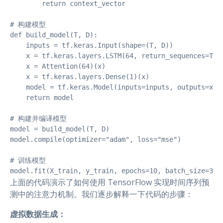
        return context_vector

# 构建模型

def build_model(T, D):

    inputs = tf.keras.Input(shape=(T, D))

    x = tf.keras.layers.LSTM(64, return_sequences=True
    x = Attention(64)(x)

    x = tf.keras.layers.Dense(1)(x)

    model = tf.keras.Model(inputs=inputs, outputs=x)

    return model

# 构建并编译模型

model = build_model(T, D)

model.compile(optimizer="adam", loss="mse")

# 训练模型

model.fit(X_train, y_train, epochs=10, batch_size=32)
上面的代码演示了如何使用 TensorFlow 实现时间序列预
测中的注意力机制。我们逐步解释一下代码的步骤：
虚拟数据生成：