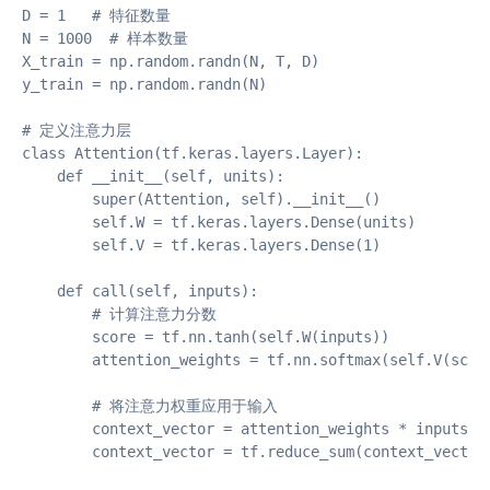
D = 1   # 特征数量

N = 1000  # 样本数量

X_train = np.random.randn(N, T, D)

y_train = np.random.randn(N)

# 定义注意力层

class Attention(tf.keras.layers.Layer):

    def __init__(self, units):

        super(Attention, self).__init__()

        self.W = tf.keras.layers.Dense(units)

        self.V = tf.keras.layers.Dense(1)

    def call(self, inputs):

        # 计算注意力分数

        score = tf.nn.tanh(self.W(inputs))

        attention_weights = tf.nn.softmax(self.V(score
        # 将注意力权重应用于输入

        context_vector = attention_weights * inputs

        context_vector = tf.reduce_sum(context_vector,