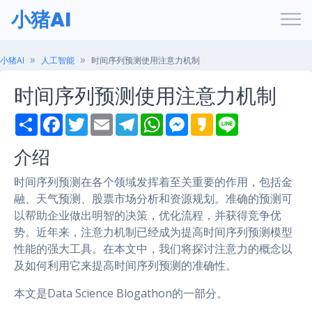
小猪AI
小猪AI
人工智能
时间序列预测使用注意力机制
时间序列预测使用注意力机制
S
F
T
E
T
W
M
K
L
h
a
w
m
e
h
e
a
i
a
c
i
a
l
a
s
k
n
介绍
r
e
t
i
e
t
s
a
e
e
b
t
l
g
s
e
o
o
e
r
A
n
时间序列预测在各个领域发挥着至关重要的作用，包括金
o
r
a
p
g
k
m
p
e
融、天气预测、股票市场分析和资源规划。准确的预测可
r
以帮助企业做出明智的决策，优化流程，并获得竞争优
势。近年来，注意力机制已经成为提高时间序列预测模型
性能的强大工具。在本文中，我们将探讨注意力的概念以
及如何利用它来提高时间序列预测的准确性。
本文是Data Science Blogathon的一部分。