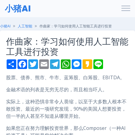
小猪AI
小猪AI
人工智能
作曲家：学习如何使用人工智能工具进行投资
作曲家：学习如何使用人工智能
工具进行投资
S
F
T
E
T
W
M
K
L
h
a
w
m
e
h
e
a
i
a
c
i
a
l
a
s
k
n
r
e
t
i
e
t
s
a
e
股票、债券、熊市、牛市、蓝筹股、白筹股、EBITDA。
e
b
t
l
g
s
e
o
o
e
r
A
n
金融术语的列表是无穷无尽的，而且相当吓人。
o
r
a
p
g
k
m
p
e
r
实际上，这种恐惧非常令人畏缩，以至于大多数人根本不
敢投资。最近的一项研究发现，90%的美国人想要投资，
但一半的人甚至不知道从哪里开始。
如果您正在努力理解投资世界，那么Composer（一种AI