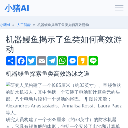
小猪AI
小猪AI
人工智能
机器鳗鱼揭示了鱼类如何高效游动
机器鳗鱼揭示了鱼类如何高效游
动
S
F
T
E
T
W
M
K
L
h
a
w
m
e
h
e
a
i
a
c
i
a
l
a
s
k
n
r
e
t
i
e
t
s
a
e
机器鳗鱼探索鱼类高效游泳之道
e
b
t
l
g
s
e
o
o
e
r
A
n
o
r
a
p
g
k
m
p
e
r
研究人员构建了一个长85厘米（约33英寸）的防水机器
人，它具有鳗鱼般的体形，包括一个安装了电池和计算单