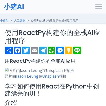
小猪AI
小猪AI
人工智能
使用ReactPy构建你的全栈AI应用程序
使用ReactPy构建你的全栈AI应
用程序
S
F
T
E
T
W
M
K
L
h
a
w
m
e
h
e
a
i
a
c
i
a
l
a
s
k
n
r
e
t
i
e
t
s
a
e
用ReactPy构建你的全能AI应用
e
b
t
l
g
s
e
o
o
e
r
A
n
o
r
a
p
g
k
m
p
e
照片由
Jason Leung
在
Unsplash
拍摄
r
学习如何使用React在Python中创
建漂亮的UI！
介绍