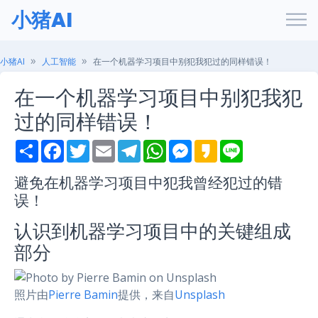
小猪AI
小猪AI
人工智能
在一个机器学习项目中别犯我犯过的同样错误！
在一个机器学习项目中别犯我犯
过的同样错误！
S
F
T
E
T
W
M
K
L
h
a
w
m
e
h
e
a
i
a
c
i
a
l
a
s
k
n
r
e
t
i
e
t
s
a
e
避免在机器学习项目中犯我曾经犯过的错
e
b
t
l
g
s
e
o
误！
o
e
r
A
n
o
r
a
p
g
k
m
p
e
认识到机器学习项目中的关键组成
r
部分
照片由
Pierre Bamin
提供，来自
Unsplash