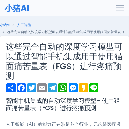
小猪AI
小猪AI
人工智能
这些完全自动的深度学习模型可以通过智能手机集成用于使用猫面痛苦量表（FGS）进行疼痛预测
这些完全自动的深度学习模型可
以通过智能手机集成用于使用猫
面痛苦量表（FGS）进行疼痛预
测
S
F
T
E
T
W
M
K
L
h
a
w
m
e
h
e
a
i
a
c
i
a
l
a
s
k
n
r
e
t
i
e
t
s
a
e
智能手机集成的自动深度学习模型- 使用猫
e
b
t
l
g
s
e
o
面痛苦量表（FGS）进行疼痛预测
o
e
r
A
n
o
r
a
p
g
k
m
p
e
r
人工智能（AI）的能力正在涉足各个行业，无论是医疗保