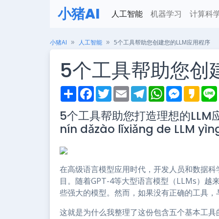
小猪AI
人工智能
机器学习
计算科
小猪AI
人工智能
5个工具帮助您创建您的LLM应用程序
5个工具帮助您创
S
F
T
E
T
W
M
K
h
a
w
m
e
h
e
a
i
a
c
i
a
l
a
s
k
5个工具帮助您打造理想的LLM应用程序
r
e
t
i
e
t
s
a
e
b
t
l
g
s
e
o
nín dǎzào lǐxiǎng de LLM y
o
e
r
A
n
o
r
a
p
g
k
m
p
e
r
在高级语言模型应用时代，开发人员和数据科
目。随着GPT-4等大型语言模型（LLMs）
些强大的模型。然而，如果没有正确的工具，与
这就是为什么我整理了这份包含五个基本工具