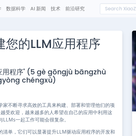
学
数据科学
AI 新闻
技术
前沿研究
建您的LLM应用程序
L
n
' (5 gè gōngjù bāngzhù
e
ìngyòng chéngxù)
学家不断寻求高效的工具来构建、部署和管理他们的项
越来越受欢迎，越来越多的人希望在自己的应用中利用这
LLMs一起工作可能会很复杂。
的清单，它们可以显著提升LLM驱动应用程序的开发和