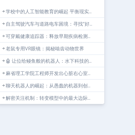
学校中的人工智能教育的崛起 平衡现实...
自主驾驶汽车与道路电车困境：寻找“好...
可穿戴健康追踪器：释放早期疾病检测...
老鼠专用VR眼镜：揭秘啮齿动物世界
🤖 让位给鳗鱼般的机器人：水下科技的...
麻省理工学院工程师开发出心脏右心室...
聊天机器人的崛起：从愚蠢的机器到创...
解密关注机制：转变模型中的最大边际...