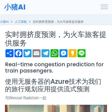
小猪AI
小猪AI
人工智能
实时拥挤度预测，为火车旅客提供服务
实时拥挤度预测，为火车旅客提
供服务
S
F
T
E
T
W
M
K
L
h
a
w
m
e
h
e
a
i
a
c
i
a
l
a
s
k
n
r
e
t
i
e
t
s
a
e
Real-time congestion prediction for
e
b
t
l
g
s
e
o
train passengers.
o
e
r
A
n
o
r
a
p
g
k
m
p
e
使用无服务器的Azure技术为我们
r
的旅行规划应用提供流式预测
与Wessel Radstok一起