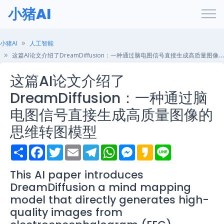
小猪AI
小猪AI
人工智能
这篇AI论文介绍了DreamDiffusion：一种通过脑电图信号直接生成高质量图像的思维转图模型
这篇AI论文介绍了
DreamDiffusion：一种通过脑
电图信号直接生成高质量图像的
思维转图模型
S
F
T
E
T
W
M
K
L
h
a
w
m
e
h
e
a
i
a
c
i
a
l
a
s
k
n
r
e
t
i
e
t
s
a
e
This AI paper introduces
e
b
t
l
g
s
e
o
DreamDiffusion a mind mapping
o
e
r
A
n
o
r
a
p
g
model that directly generates high-
k
m
p
e
quality images from
r