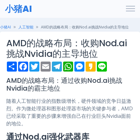
小猪AI
小猪AI
人工智能
AMD的战略布局：收购Nod.ai挑战Nvidia的主导地位
AMD的战略布局：收购Nod.ai
挑战Nvidia的主导地位
S
F
T
E
T
W
M
K
L
h
a
w
m
e
h
e
a
i
a
c
i
a
l
a
s
k
n
r
e
t
i
e
t
s
a
e
AMD的战略布局：通过收购Nod.ai挑战
e
b
t
l
g
s
e
o
Nvidia的霸主地位
o
e
r
A
n
o
r
a
p
g
k
m
p
e
随着人工智能行业的指数级增长，硬件领域的竞争日益激
r
烈。作为微处理器和图形处理器市场的关键参与者，AMD
已经采取了重要的步骤来增强自己在行业巨头Nvidia面前
的地位。
通过Nod.ai强化武器库