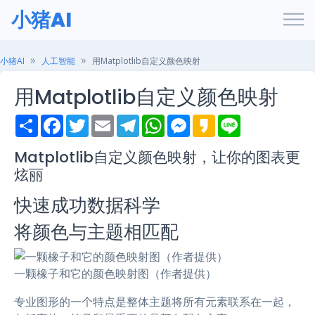
小猪AI
小猪AI
人工智能
用Matplotlib自定义颜色映射
用Matplotlib自定义颜色映射
S
F
T
E
T
W
M
K
L
h
a
w
m
e
h
e
a
i
a
c
i
a
l
a
s
k
n
r
e
t
i
e
t
s
a
e
Matplotlib自定义颜色映射，让你的图表更
e
b
t
l
g
s
e
o
炫丽
o
e
r
A
n
o
r
a
p
g
k
m
p
e
快速成功数据科学
r
将颜色与主题相匹配
一颗橡子和它的颜色映射图（作者提供）
专业图形的一个特点是整体主题将所有元素联系在一起，