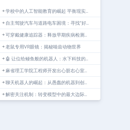
学校中的人工智能教育的崛起 平衡现实...
自主驾驶汽车与道路电车困境：寻找“好...
可穿戴健康追踪器：释放早期疾病检测...
老鼠专用VR眼镜：揭秘啮齿动物世界
🤖 让位给鳗鱼般的机器人：水下科技的...
麻省理工学院工程师开发出心脏右心室...
聊天机器人的崛起：从愚蠢的机器到创...
解密关注机制：转变模型中的最大边际...