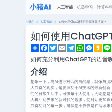
小猪AI
人工智能
机器学习
计算科
小猪AI
人工智能
如何使用ChatGPT的语音聊天功能？
如何使用ChatG
S
F
T
E
T
W
M
K
h
a
w
m
e
h
e
a
i
a
c
i
a
l
a
s
k
如何充分利用ChatGPT的语音
r
e
t
i
e
t
s
a
e
b
t
l
g
s
e
o
o
e
r
A
n
介绍
o
r
a
p
g
k
m
p
e
r
想象一下，与AI进行对话的自然感，就像与
人兴奋的现实，这要归功于AI技术的最新创新：
们的日常生活中，可供每个人使用，无论您是
人机互动界限的新时代的边缘，使对话更加直
兴奋功能的每一步，确保您不仅仅是在阅读未来