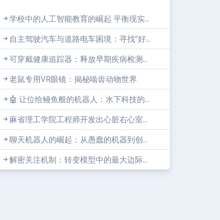
学校中的人工智能教育的崛起 平衡现实...
自主驾驶汽车与道路电车困境：寻找“好...
可穿戴健康追踪器：释放早期疾病检测...
老鼠专用VR眼镜：揭秘啮齿动物世界
🤖 让位给鳗鱼般的机器人：水下科技的...
麻省理工学院工程师开发出心脏右心室...
聊天机器人的崛起：从愚蠢的机器到创...
解密关注机制：转变模型中的最大边际...