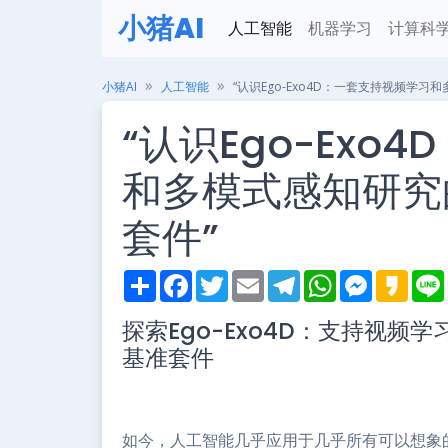
小猪AI
人工智能
机器学习
计算科
小猪AI
人工智能
“认识Ego-Exo4D：一套支持视频学
“认识Ego-Exo
和多模式感知研究
套件”
S
F
T
E
T
W
M
K
h
a
w
m
e
h
e
a
i
a
c
i
a
l
a
s
k
探索Ego-Exo4D：支持视
r
e
t
i
e
t
s
a
e
b
t
l
g
s
e
o
基准套件
o
e
r
A
n
o
r
a
p
g
k
m
p
e
r
如今，人工智能几乎应用于几乎所有可以想象