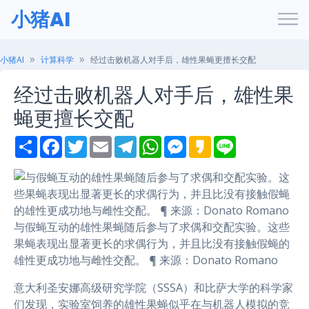
小猪AI
小猪AI
计算科学
经过击败机器人对手后，雄性果蝇更擅长交配
经过击败机器人对手后，雄性果
蝇更擅长交配
S
F
T
E
T
W
M
K
L
h
a
w
m
e
h
e
a
i
a
c
i
a
l
a
s
k
n
r
e
t
i
e
t
s
a
e
e
b
t
l
g
s
e
o
o
e
r
A
n
o
r
a
p
g
k
m
p
e
与假蝇互动的雄性果蝇随后参与了求偶和交配实验。这些
r
果蝇表现出显著更长的求偶行为，并且比没有接触假蝇的
雄性更成功地与雌性交配。 ¶ 来源：Donato Romano
意大利圣安娜高级研究学院（SSSA）和比萨大学的科学家
们发现，实验室饲养的雄性果蝇似乎在与机器人模拟的竞