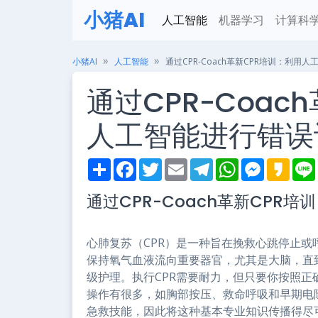
小猪AI
人工智能
机器学习
计算科
小猪AI
人工智能
通过CPR-Coach革新CPR培训：利用
通过CPR-Coac
人工智能进行错误
S
F
T
E
T
W
M
K
h
a
w
m
e
h
e
a
i
a
c
i
a
l
a
s
k
通过CPR-Coach革新CPR
r
e
t
i
e
t
s
a
e
b
t
l
g
s
e
o
o
e
r
A
n
o
r
a
p
g
心肺复苏（CPR）是一种旨在挽救心跳停止
k
m
p
e
r
保持氧气血液流向重要器官，尤其是大脑，直
级护理。执行CPR需要耐力，但只要你按照
操作有很多，如胸部按压、救命呼吸和早期电
急救技能，因此将这种基本专业知识传播得尽