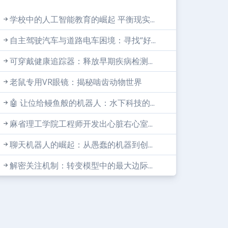
学校中的人工智能教育的崛起 平衡现实...
自主驾驶汽车与道路电车困境：寻找“好...
可穿戴健康追踪器：释放早期疾病检测...
老鼠专用VR眼镜：揭秘啮齿动物世界
🤖 让位给鳗鱼般的机器人：水下科技的...
麻省理工学院工程师开发出心脏右心室...
聊天机器人的崛起：从愚蠢的机器到创...
解密关注机制：转变模型中的最大边际...