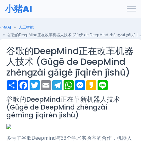
小猪AI
小猪AI
人工智能
谷歌的DeepMind正在改革机器人技术 (Gǔgē de DeepMind zhèngzài gǎigé jīqìrén jìshù)
谷歌的DeepMind正在改革机器
人技术 (Gǔgē de DeepMind
zhèngzài gǎigé jīqìrén jìshù)
S
F
T
E
T
W
M
K
L
h
a
w
m
e
h
e
a
i
a
c
i
a
l
a
s
k
n
r
e
t
i
e
t
s
a
e
谷歌的DeepMind正在革新机器人技术
e
b
t
l
g
s
e
o
(Gǔgē de DeepMind zhèngzài
o
e
r
A
n
o
r
a
p
g
gémìng jīqìrén jìshù)
k
m
p
e
r
多亏了谷歌Deepmind与33个学术实验室的合作，机器人