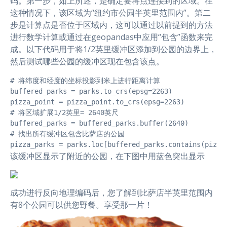
码。第一步，如上所述，是确定要将点连接到的区域。在
这种情况下，该区域为“纽约市公园半英里范围内”。第二
步是计算点是否位于区域内，这可以通过以前提到的方法
进行数学计算或通过在geopandas中应用“包含”函数来完
成。以下代码用于将1/2英里缓冲区添加到公园的边界上，
然后测试哪些公园的缓冲区现在包含该点。
# 将纬度和经度的坐标投影到米上进行距离计算

buffered_parks = parks.to_crs(epsg=2263)

pizza_point = pizza_point.to_crs(epsg=2263)

# 将区域扩展1/2英里= 2640英尺

buffered_parks = buffered_parks.buffer(2640)

# 找出所有缓冲区包含比萨店的公园

pizza_parks = parks.loc[buffered_parks.contains(pizza
该缓冲区显示了附近的公园，在下图中用蓝色突出显示
成功进行反向地理编码后，您了解到比萨店半英里范围内
有8个公园可以供您野餐。享受那一片！