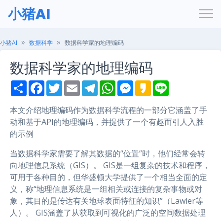
小猪AI
小猪AI
数据科学
数据科学家的地理编码
数据科学家的地理编码
S
F
T
E
T
W
M
K
L
h
a
w
m
e
h
e
a
i
a
c
i
a
l
a
s
k
n
r
e
t
i
e
t
s
a
e
本文介绍地理编码作为数据科学流程的一部分它涵盖了手
e
b
t
l
g
s
e
o
动和基于API的地理编码，并提供了一个有趣而引人入胜
o
e
r
A
n
o
r
a
p
g
的示例
k
m
p
e
r
当数据科学家需要了解其数据的“位置”时，他们经常会转
向地理信息系统（GIS）。 GIS是一组复杂的技术和程序，
可用于各种目的，但华盛顿大学提供了一个相当全面的定
义，称“地理信息系统是一组相关或连接的复杂事物或对
象，其目的是传达有关地球表面特征的知识”（Lawler等
人）。 GIS涵盖了从获取到可视化的广泛的空间数据处理