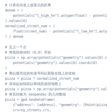
# 计算在街道上放置点的距离

denom = (

    potentials["l_high_hn"].astype(float) - potentials
).values[0]

normalized_street_num = (

    float(street_num) - potentials["l_low_hn"].astype(
) / denom

# 定义一个点

# 将线段移动到 (0,0) 开始

pizza = np.array(potentials["geometry"].values[0].coor
    potentials["geometry"].values[0].coords[0]

)

# 乘以规范化的街道号码以获取在线上的坐标

pizza = pizza * normalized_street_num

# 添加起始线段以将线段放回地图上

pizza = pizza + np.array(potentials["geometry"].values
# 将其转换为 Geopandas 的几何数组

pizza = gpd.GeoDataFrame(

    {"address": [address], "geometry": [Point(pizza[0]
    crs=ny_streets.crs,
