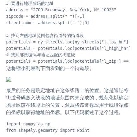
# 要进行地理编码的地址

address = "2709 Broadway, New York, NY 10025"

zipcode = address.split(" ")[-1]

street_num = address.split(" ")[0]

# 找到左侧地址范围包含街道号的街道段

potentials = ny_streets.loc[ny_streets["l_low_hn"] < s
potentials = potentials.loc[potentials["l_high_hn"] > 
# 找到邮政编码与地址匹配的街道段

potentials = potentials.loc[potentials["l_zip"] == zi
这将缩小列表到下面看到的一个街道段。
最后的任务是确定地址在这条线路上的位置。这是通过将
街道号码放入线段的地址范围内来完成的，规范化以确定
地址应该在线段上的位置，然后将该常数应用于线段端点
的坐标以获得地址的坐标。以下代码概述了这个过程。
import numpy as np

from shapely.geometry import Point
