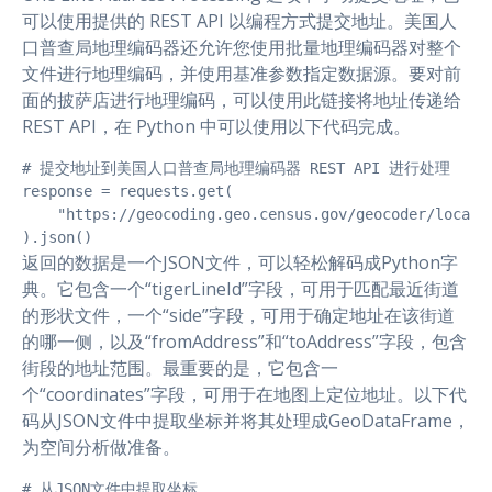
可以使用提供的 REST API 以编程方式提交地址。美国人
口普查局地理编码器还允许您使用批量地理编码器对整个
文件进行地理编码，并使用基准参数指定数据源。要对前
面的披萨店进行地理编码，可以使用此链接将地址传递给
REST API，在 Python 中可以使用以下代码完成。
# 提交地址到美国人口普查局地理编码器 REST API 进行处理

response = requests.get(

    "https://geocoding.geo.census.gov/geocoder/locati
).json()
返回的数据是一个JSON文件，可以轻松解码成Python字
典。它包含一个“tigerLineId”字段，可用于匹配最近街道
的形状文件，一个“side”字段，可用于确定地址在该街道
的哪一侧，以及“fromAddress”和“toAddress”字段，包含
街段的地址范围。最重要的是，它包含一
个“coordinates”字段，可用于在地图上定位地址。以下代
码从JSON文件中提取坐标并将其处理成GeoDataFrame，
为空间分析做准备。
# 从JSON文件中提取坐标
