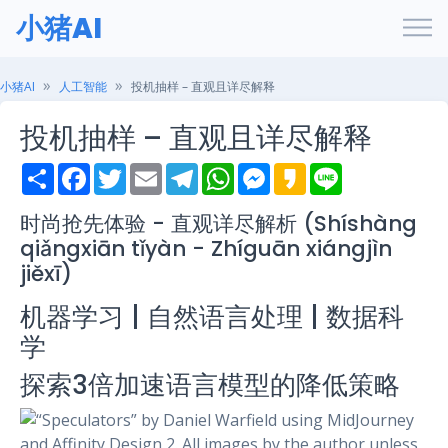
小猪AI
小猪AI
人工智能
投机抽样 – 直观且详尽解释
投机抽样 – 直观且详尽解释
S
F
T
E
T
W
M
K
L
h
a
w
m
e
h
e
a
i
a
c
i
a
l
a
s
k
n
r
e
t
i
e
t
s
a
e
时尚抢先体验 - 直观详尽解析 (Shíshàng
e
b
t
l
g
s
e
o
qiǎngxiān tǐyàn - Zhíguān xiángjìn
o
e
r
A
n
o
r
a
p
g
jiěxī)
k
m
p
e
r
机器学习 | 自然语言处理 | 数据科
学
探索3倍加速语言模型的降低策略