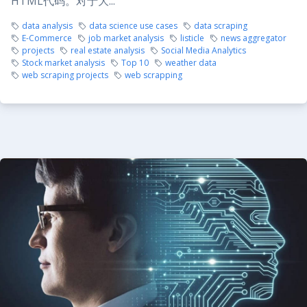
HTML代码。对于大...
data analysis
data science use cases
data scraping
E-Commerce
job market analysis
listicle
news aggregator
projects
real estate analysis
Social Media Analytics
Stock market analysis
Top 10
weather data
web scraping projects
web scrapping