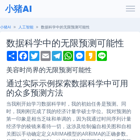
小猪AI
小猪AI
人工智能
数据科学中的无限预测可能性
数据科学中的无限预测可能性
S
F
T
E
T
W
M
K
L
h
a
w
m
e
h
e
a
i
a
c
i
a
l
a
s
k
n
r
e
t
i
e
t
s
a
e
美容时尚界的无限预测可能性
e
b
t
l
g
s
e
o
o
e
r
A
n
通过实际示例探索数据科学中可用
o
r
a
p
g
k
m
p
e
的众多预测方法
r
当我刚开始学习数据科学时，我的初始任务是预测。同
时，我刚刚完成了我的经济计量学硕士学位。我对预测的
第一印象是相当乏味和单调的，因为我通过时间序列计量
经济学的棱镜来看待一切，这涉及绘制偏自相关图和自相
关图以手动确定定义ARIMA模型的AR和MA的正确参数。