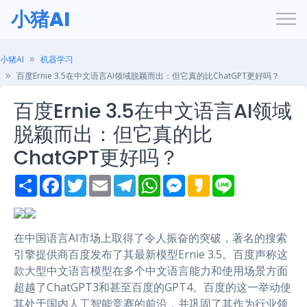
小猪AI
小猪AI
机器学习
百度Ernie 3.5在中文语言AI领域脱颖而出：但它真的比ChatGPT更好吗？
百度Ernie 3.5在中文语言AI领域
脱颖而出：但它真的比
ChatGPT更好吗？
S
F
T
E
T
W
M
K
L
h
a
w
m
e
h
e
a
i
a
c
i
a
l
a
s
k
n
r
e
t
i
e
t
s
a
e
e
b
t
l
g
s
e
o
o
e
r
A
n
在中国语言AI市场上取得了令人振奋的突破，著名的搜索
o
r
a
p
g
引擎提供商百度发布了其最新模型Ernie 3.5。百度声称这
k
m
p
e
r
款大型中文语言模型在多个中文语言能力和使用场景方面
超越了ChatGPT3和甚至百度的GPT4。百度的这一举动使
其处于国内人工智能竞赛的前沿，并巩固了其作为行业领