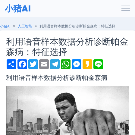
小猪AI
小猪AI
人工智能
利用语音样本数据分析诊断帕金森病：特征选择
利用语音样本数据分析诊断帕金
森病：特征选择
S
F
T
E
T
W
M
K
L
h
a
w
m
e
h
e
a
i
a
c
i
a
l
a
s
k
n
r
e
t
i
e
t
s
a
e
利用语音样本数据分析诊断帕金森病
e
b
t
l
g
s
e
o
o
e
r
A
n
o
r
a
p
g
k
m
p
e
r