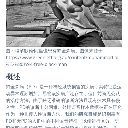
图：穆罕默德·阿里也患有帕金森病。图像来源于
https://www.greenleft.org.au/content/muhammad-ali-
%E2%80%94-free-black-man
概述
帕金森病（PD）是一种神经系统损害的疾病，其特征是运
动异常逐渐增加。尽管该疾病广泛存在，但目前尚无公认
的治疗方法。由于缺乏准确的诊断方法且现有技术具有侵
入性，PD的诊断十分困难。处理语音样本数据被正在研究
作为一种非侵入性诊断方法。我们的研究目标是识别患有
PD和无PD的人群中的不同语音特征，以便进行区分。研
究这些听觉信号有助于开发一种简单可靠的PD诊断工具，