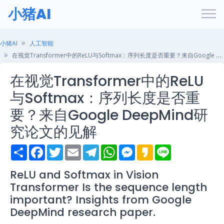
小猪AI
小猪AI
人工智能
在视觉Transformer中的ReLU与Softmax：序列长度是否重要？来自Google DeepMind研究论文的见解
在视觉Transformer中的ReLU
与Softmax：序列长度是否重
要？来自Google DeepMind研
究论文的见解
S
F
T
E
T
W
M
K
L
h
a
w
m
e
h
e
a
i
a
c
i
a
l
a
s
k
n
r
e
t
i
e
t
s
a
e
ReLU and Softmax in Vision
e
b
t
l
g
s
e
o
Transformer Is the sequence length
o
e
r
A
n
o
r
a
p
g
important? Insights from Google
k
m
p
e
DeepMind research paper.
r