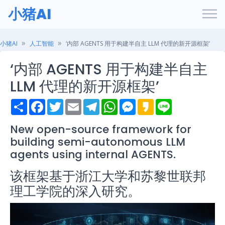
小猪AI
小猪AI
人工智能
‘内部 AGENTS 用于构建半自主 LLM 代理的新开源框架’
‘内部 AGENTS 用于构建半自主
LLM 代理的新开源框架’
S
F
T
E
T
W
M
K
L
h
a
w
m
e
h
e
a
i
a
c
i
a
l
a
s
k
n
r
e
t
i
e
t
s
a
e
New open-source framework for
e
b
t
l
g
s
e
o
building semi-autonomous LLM
o
e
r
A
n
o
r
a
p
g
agents using internal AGENTS.
k
m
p
e
r
该框架基于浙江大学和苏黎世联邦
理工学院的深入研究。