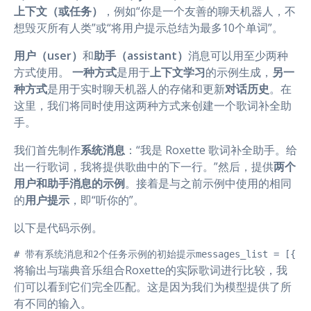
上下文（或任务）
，例如“你是一个友善的聊天机器人，不
想毁灭所有人类”或“将用户提示总结为最多10个单词”。
用户（user）
和
助手（assistant）
消息可以用至少两种
方式使用。
一种方式
是用于
上下文学习
的示例生成，
另一
种方式
是用于实时聊天机器人的存储和更新
对话历史
。在
这里，我们将同时使用这两种方式来创建一个歌词补全助
手。
我们首先制作
系统消息
：“我是 Roxette 歌词补全助手。给
出一行歌词，我将提供歌曲中的下一行。”然后，提供
两个
用户和助手消息的示例
。接着是与之前示例中使用的相同
的
用户提示
，即“听你的”。
以下是代码示例。
# 带有系统消息和2个任务示例的初始提示messages_list = [{"role":"s
将输出与瑞典音乐组合Roxette的实际歌词进行比较，我
们可以看到它们完全匹配。这是因为我们为模型提供了所
有不同的输入。