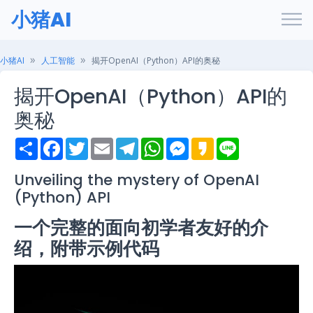
小猪AI
小猪AI
人工智能
揭开OpenAI（Python）API的奥秘
揭开OpenAI（Python）API的
奥秘
S
F
T
E
T
W
M
K
L
h
a
w
m
e
h
e
a
i
a
c
i
a
l
a
s
k
n
r
e
t
i
e
t
s
a
e
Unveiling the mystery of OpenAI
e
b
t
l
g
s
e
o
(Python) API
o
e
r
A
n
o
r
a
p
g
k
m
p
e
一个完整的面向初学者友好的介
r
绍，附带示例代码