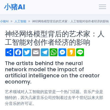
小猪AI
小猪AI
人工智能
神经网络模型背后的艺术家：人工智能对创作者经济的影响
神经网络模型背后的艺术家：人
工智能对创作者经济的影响
S
F
T
E
T
W
M
K
L
h
a
w
m
e
h
e
a
i
a
c
i
a
l
a
s
k
n
r
e
t
i
e
t
s
a
e
The artists behind the neural
e
b
t
l
g
s
e
o
network model the impact of
o
e
r
A
n
o
r
a
p
g
artificial intelligence on the creator
k
m
p
e
economy.
r
艺术领域对人工智能的监管是一个热门话题。音乐产业是
独特的，因为几家音乐公司控制着过去半个世纪以来大部
分音乐的许可证。