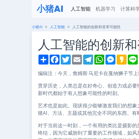
小猪AI
人工智能
机器学习
计算科
小猪AI
人工智能
人工智能的创新和变革可能性
人工智能的创新和
S
F
T
E
T
W
M
K
h
a
w
m
e
h
e
a
i
a
c
i
a
l
a
s
k
r
e
t
i
e
t
s
a
编辑注：今天，詹姆斯·马尼卡在戛纳狮子节
e
b
t
l
g
s
e
o
o
e
r
A
n
贯穿历史，人类总是在好奇心、创造力或必要
o
r
a
p
g
k
m
p
e
新时代都始于有人想象可能性的时刻。
r
艺术也是如此。现状很少能够激发我们的想象
猪AI、方法、主题或其他完全不同的东西。
对于当前这一时刻，一个有用的类比是摄影的
终结，因为它威胁到了重要的工作领域，如风