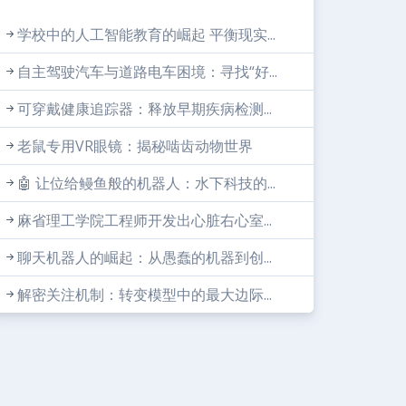
学校中的人工智能教育的崛起 平衡现实...
自主驾驶汽车与道路电车困境：寻找“好...
可穿戴健康追踪器：释放早期疾病检测...
老鼠专用VR眼镜：揭秘啮齿动物世界
🤖 让位给鳗鱼般的机器人：水下科技的...
麻省理工学院工程师开发出心脏右心室...
聊天机器人的崛起：从愚蠢的机器到创...
解密关注机制：转变模型中的最大边际...