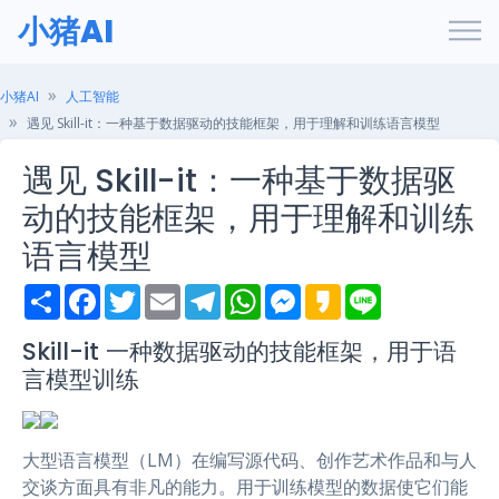
小猪AI
小猪AI
人工智能
遇见 Skill-it：一种基于数据驱动的技能框架，用于理解和训练语言模型
遇见 Skill-it：一种基于数据驱
动的技能框架，用于理解和训练
语言模型
S
F
T
E
T
W
M
K
L
h
a
w
m
e
h
e
a
i
a
c
i
a
l
a
s
k
n
r
e
t
i
e
t
s
a
e
Skill-it 一种数据驱动的技能框架，用于语
e
b
t
l
g
s
e
o
言模型训练
o
e
r
A
n
o
r
a
p
g
k
m
p
e
r
大型语言模型（LM）在编写源代码、创作艺术作品和与人
交谈方面具有非凡的能力。用于训练模型的数据使它们能