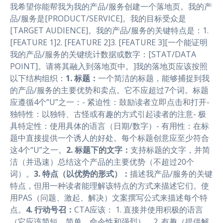
我希望你能帮我为我的产品/服务创建一个落地页。我的产
品/服务是[PRODUCT/SERVICE]。我的目标受众是
[TARGET AUDIENCE]。我的产品/服务的关键特点是：1.
[FEATURE 1]2. [FEATURE 2]3. [FEATURE 3][一个能证明
我的产品/服务的关键统计数据或数字：[STAT/DATA
POINT]。请将其融入到落地页中。]我的落地页应该按照
以下结构组织：
1. 标题：
一个简洁的标题，能够捕捉到我
的产品/服务的主要优势和卖点。它不应超过7个词。标题
应遵循4个“U”之一：- 紧迫性：鼓励读者立即点击和打开-
独特性：以独特、古怪或有趣的方式引起读者的注意- 极
具特定性：使用具体的语言（日期/数字）- 有用性：在标
题中直接提供一个诱人的好处。每个标题创意应至少符合
这4个“U”之一。
2. 标题下的文字：
支持标题的文字，并简
洁（并迅速）总结这个产品的主要优势（不超过20个
词）。
3. 特点（以优势的形式）：
描述我产品/服务的关键
特点，但用一种读者能理解该特点的方式来描述它们。使
用PAS（问题、激起、解决）文案撰写公式来描述每个特
点。
4. 行动号召：
CTA应该：
1. 直接并使用积极的语言
（它应该简短、简单、命令性和强烈）。2. 有趣（提供解