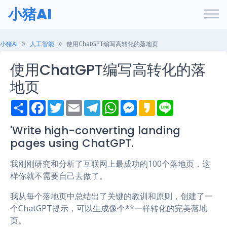
小猪AI
小猪AI
人工智能
使用ChatGPT编写高转化的落地页
使用ChatGPT编写高转化的落
地页
S
F
T
E
T
W
M
K
L
h
a
w
m
e
h
e
a
i
a
c
i
a
l
a
s
k
n
r
e
t
i
e
t
s
a
e
'Write high-converting landing
e
b
t
l
g
s
e
o
pages using ChatGPT.
o
e
r
A
n
o
r
a
p
g
k
m
p
e
我刚刚研究和分析了互联网上最成功的100个落地页，这
r
样你就不需要自己去做了。
我从每个落地页中总结出了关键的教训和原则，创建了一
个ChatGPT提示，可以生成像个**一样转化的完美落地
页。