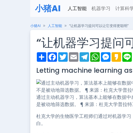
小猪AI
人工智能
机器学习
计算科
小猪AI
人工智能
“让机器学习提问可以让它变得更聪明”
“让机器学习提问
S
F
T
E
T
W
M
K
h
a
w
m
e
h
e
a
i
a
c
i
a
l
a
s
k
Letting machine learning as
r
e
t
i
e
t
s
a
e
b
t
l
g
s
e
o
o
e
r
A
n
o
r
a
p
g
k
m
p
e
r
通过主动机器学习，算法基本上能够在数据中
是被动地筛选数据。 ¶ 来源：杜克大学普拉
杜克大学的生物医学工程师们通过对机器学习
白。