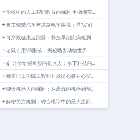
学校中的人工智能教育的崛起 平衡现实...
自主驾驶汽车与道路电车困境：寻找“好...
可穿戴健康追踪器：释放早期疾病检测...
老鼠专用VR眼镜：揭秘啮齿动物世界
🤖 让位给鳗鱼般的机器人：水下科技的...
麻省理工学院工程师开发出心脏右心室...
聊天机器人的崛起：从愚蠢的机器到创...
解密关注机制：转变模型中的最大边际...