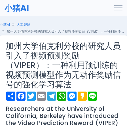
小猪AI
小猪AI
人工智能
加州大学伯克利分校的研究人员引入了视频预测奖励（VIPER）：一种利用预训练的视频预测模型作为无动作奖励信号的强化学习算法
加州大学伯克利分校的研究人员
引入了视频预测奖励
（VIPER）：一种利用预训练的
视频预测模型作为无动作奖励信
号的强化学习算法
S
F
T
E
T
W
M
K
L
h
a
w
m
e
h
e
a
i
a
c
i
a
l
a
s
k
n
r
e
t
i
e
t
s
a
e
Researchers at the University of
e
b
t
l
g
s
e
o
California, Berkeley have introduced
o
e
r
A
n
o
r
a
p
g
the Video Prediction Reward (VIPER)
k
m
p
e