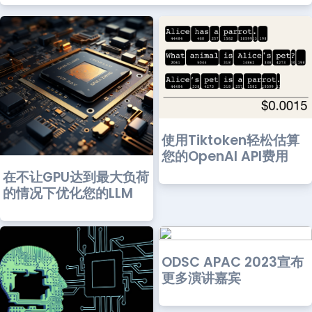
使用Tiktoken轻松估算
您的OpenAI API费用
在不让GPU达到最大负荷
的情况下优化您的LLM
ODSC APAC 2023宣布
更多演讲嘉宾