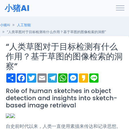
小猪AI
小猪AI
人工智能
“人类草图对于目标检测有什么作用？基于草图的图像检索的洞察”
“人类草图对于目标检测有什么
作用？基于草图的图像检索的洞
察”
S
F
T
E
T
W
M
K
L
h
a
w
m
e
h
e
a
i
a
c
i
a
l
a
s
k
n
r
e
t
i
e
t
s
a
e
Role of human sketches in object
e
b
t
l
g
s
e
o
detection and insights into sketch-
o
e
r
A
n
o
r
a
p
g
based image retrieval
k
m
p
e
r
自史前时代以来，人类一直使用素描来传达和记录思想。