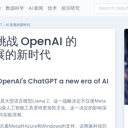
学
数据科学
AI 新闻
技术
前沿研究
atGPT：AI 发展的新时代
 挑战 OpenAI 的
 发展的新时代
L
n
OpenAI's ChatGPT a new era of AI
e
大型语言模型Llama 2。这一战略决定不仅使Meta
，还使高级人工智能工具变得更加民主化。这一决定的影响深
和实验浪潮。
志着Meta对Azure和Windows的支持。这两家科技巨