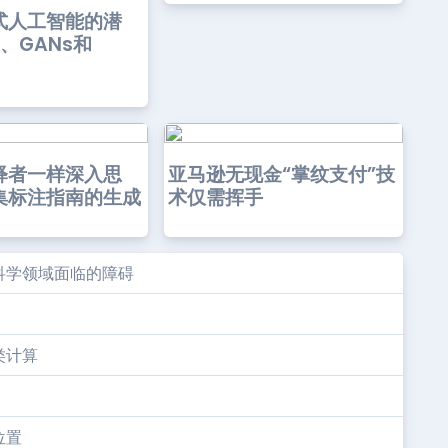
式人工智能的潜
s、GANs和
释者一样深入思
亚马逊无现金“掌纹支付”技
集标注指南的生成
术仅需挥手
科学领域面临的障碍
类计算
位置