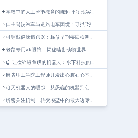
学校中的人工智能教育的崛起 平衡现实...
自主驾驶汽车与道路电车困境：寻找“好...
可穿戴健康追踪器：释放早期疾病检测...
老鼠专用VR眼镜：揭秘啮齿动物世界
🤖 让位给鳗鱼般的机器人：水下科技的...
麻省理工学院工程师开发出心脏右心室...
聊天机器人的崛起：从愚蠢的机器到创...
解密关注机制：转变模型中的最大边际...