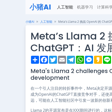
小猪AI
人工智能
机器学习
计算科
小猪AI
人工智能
Meta’s Llama 2 挑战 OpenAI 的 Ch
Meta’s Llama 2
ChatGPT：AI
S
F
T
E
T
W
M
K
h
a
w
m
e
h
e
a
i
a
c
i
a
l
a
s
k
Meta's Llama 2 challenges 
r
e
t
i
e
t
s
a
e
b
t
l
g
s
e
o
development
o
e
r
A
n
o
r
a
p
g
k
m
p
e
在一个引人注目的转折事件中，Meta决定开源其
r
成为OpenAI的ChatGPT直接竞争对手
远，可能在人工智能社区中引发一波新的创新
Llama 2的开源宣布是在XXX期间进行的，这标