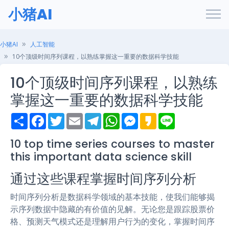
小猪AI
小猪AI
人工智能
10个顶级时间序列课程，以熟练掌握这一重要的数据科学技能
10个顶级时间序列课程，以熟练
掌握这一重要的数据科学技能
S
F
T
E
T
W
M
K
L
h
a
w
m
e
h
e
a
i
a
c
i
a
l
a
s
k
n
r
e
t
i
e
t
s
a
e
10 top time series courses to master
e
b
t
l
g
s
e
o
this important data science skill
o
e
r
A
n
o
r
a
p
g
k
m
p
e
通过这些课程掌握时间序列分析
r
时间序列分析是数据科学领域的基本技能，使我们能够揭
示序列数据中隐藏的有价值的见解。无论您是跟踪股票价
格、预测天气模式还是理解用户行为的变化，掌握时间序