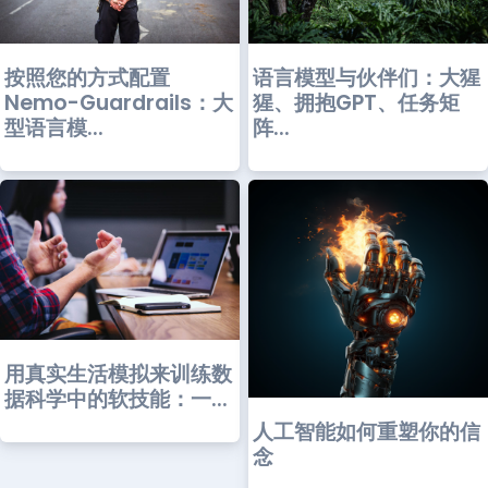
语言模型与伙伴们：大猩
按照您的方式配置
猩、拥抱GPT、任务矩
Nemo-Guardrails：大
阵...
型语言模...
用真实生活模拟来训练数
据科学中的软技能：一...
人工智能如何重塑你的信
念