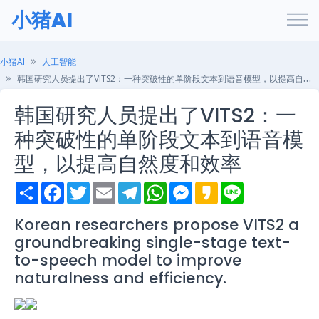
小猪AI
小猪AI
人工智能
韩国研究人员提出了VITS2：一种突破性的单阶段文本到语音模型，以提高自然度和效率
韩国研究人员提出了VITS2：一
种突破性的单阶段文本到语音模
型，以提高自然度和效率
S
F
T
E
T
W
M
K
L
h
a
w
m
e
h
e
a
i
a
c
i
a
l
a
s
k
n
r
e
t
i
e
t
s
a
e
Korean researchers propose VITS2 a
e
b
t
l
g
s
e
o
groundbreaking single-stage text-
o
e
r
A
n
o
r
a
p
g
to-speech model to improve
k
m
p
e
naturalness and efficiency.
r