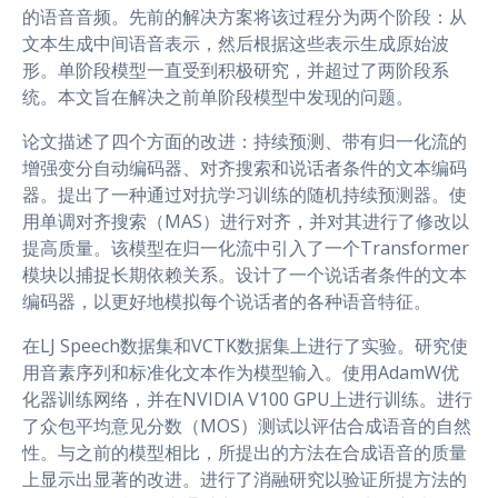
的语音音频。先前的解决方案将该过程分为两个阶段：从
文本生成中间语音表示，然后根据这些表示生成原始波
形。单阶段模型一直受到积极研究，并超过了两阶段系
统。本文旨在解决之前单阶段模型中发现的问题。
论文描述了四个方面的改进：持续预测、带有归一化流的
增强变分自动编码器、对齐搜索和说话者条件的文本编码
器。提出了一种通过对抗学习训练的随机持续预测器。使
用单调对齐搜索（MAS）进行对齐，并对其进行了修改以
提高质量。该模型在归一化流中引入了一个Transformer
模块以捕捉长期依赖关系。设计了一个说话者条件的文本
编码器，以更好地模拟每个说话者的各种语音特征。
在LJ Speech数据集和VCTK数据集上进行了实验。研究使
用音素序列和标准化文本作为模型输入。使用AdamW优
化器训练网络，并在NVIDIA V100 GPU上进行训练。进行
了众包平均意见分数（MOS）测试以评估合成语音的自然
性。与之前的模型相比，所提出的方法在合成语音的质量
上显示出显著的改进。进行了消融研究以验证所提方法的