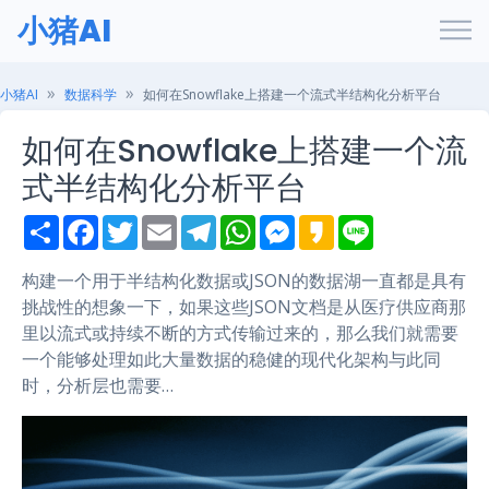
小猪AI
小猪AI
数据科学
如何在Snowflake上搭建一个流式半结构化分析平台
如何在Snowflake上搭建一个流
式半结构化分析平台
S
F
T
E
T
W
M
K
L
h
a
w
m
e
h
e
a
i
a
c
i
a
l
a
s
k
n
r
e
t
i
e
t
s
a
e
构建一个用于半结构化数据或JSON的数据湖一直都是具有
e
b
t
l
g
s
e
o
挑战性的想象一下，如果这些JSON文档是从医疗供应商那
o
e
r
A
n
o
r
a
p
g
里以流式或持续不断的方式传输过来的，那么我们就需要
k
m
p
e
一个能够处理如此大量数据的稳健的现代化架构与此同
r
时，分析层也需要…