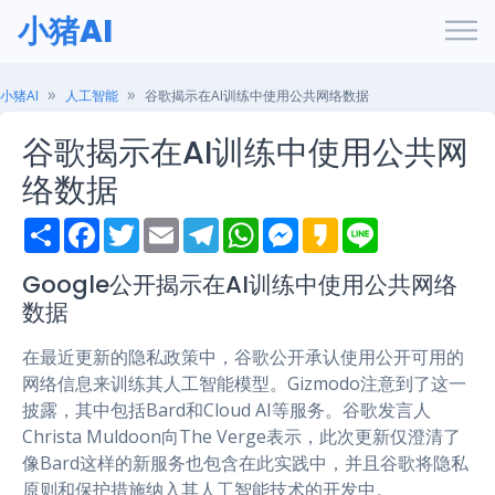
小猪AI
小猪AI
人工智能
谷歌揭示在AI训练中使用公共网络数据
谷歌揭示在AI训练中使用公共网
络数据
S
F
T
E
T
W
M
K
L
h
a
w
m
e
h
e
a
i
a
c
i
a
l
a
s
k
n
r
e
t
i
e
t
s
a
e
Google公开揭示在AI训练中使用公共网络
e
b
t
l
g
s
e
o
数据
o
e
r
A
n
o
r
a
p
g
k
m
p
e
在最近更新的隐私政策中，谷歌公开承认使用公开可用的
r
网络信息来训练其人工智能模型。Gizmodo注意到了这一
披露，其中包括Bard和Cloud AI等服务。谷歌发言人
Christa Muldoon向The Verge表示，此次更新仅澄清了
像Bard这样的新服务也包含在此实践中，并且谷歌将隐私
原则和保护措施纳入其人工智能技术的开发中。