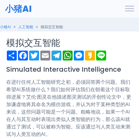
小猪AI
小猪AI
人工智能
模拟交互智能
模拟交互智能
S
F
T
E
T
W
M
K
L
h
a
w
m
e
h
e
a
i
a
c
i
a
l
a
s
k
n
r
e
t
i
e
t
s
a
e
Simulated Interactive Intelligence
e
b
t
l
g
s
e
o
o
e
r
A
n
在进行任何人工智能研究之初，必须回答两个问题。我们
o
r
a
p
g
k
m
p
e
希望AI系统做什么？我们如何评估我们在朝着这个目标取
r
得进展？艾伦·图灵在他描述图灵测试的开创性论文中，更
加谦虚地将其命名为模仿游戏，并认为对于某种类型的AI
来说，这些问题可能是一个问题。粗略地说，如果一个AI
在人与其互动时表现出类似人类智能的行为，那么该AI就
通过了测试，可以被称为智能。应该通过与人类互动来测
试与人类互动的AI。