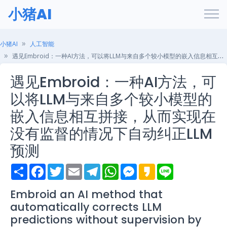
小猪AI
小猪AI
人工智能
遇见Embroid：一种AI方法，可以将LLM与来自多个较小模型的嵌入信息相互拼接，从而实现在没有监督的情况下自动纠正LLM预测
遇见Embroid：一种AI方法，可
以将LLM与来自多个较小模型的
嵌入信息相互拼接，从而实现在
没有监督的情况下自动纠正LLM
预测
S
F
T
E
T
W
M
K
L
h
a
w
m
e
h
e
a
i
a
c
i
a
l
a
s
k
n
r
e
t
i
e
t
s
a
e
Embroid an AI method that
e
b
t
l
g
s
e
o
automatically corrects LLM
o
e
r
A
n
o
r
a
p
g
predictions without supervision by
k
m
p
e