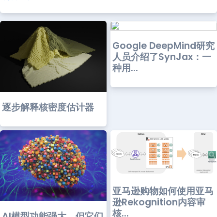
Google DeepMind研究
人员介绍了SynJax：一
种用...
逐步解释核密度估计器
亚马逊购物如何使用亚马
逊Rekognition内容审
核...
AI模型功能强大，但它们