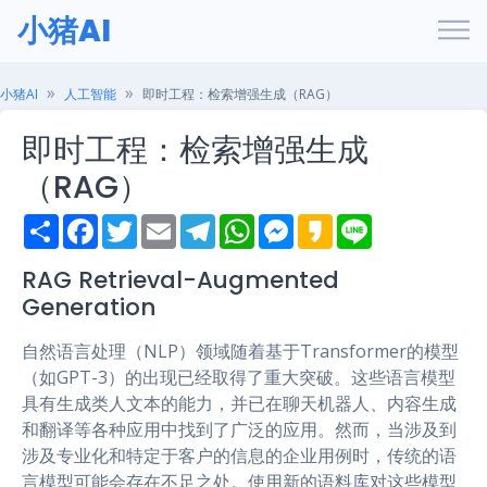
小猪AI
小猪AI
人工智能
即时工程：检索增强生成（RAG）
即时工程：检索增强生成
（RAG）
S
F
T
E
T
W
M
K
L
h
a
w
m
e
h
e
a
i
a
c
i
a
l
a
s
k
n
r
e
t
i
e
t
s
a
e
RAG Retrieval-Augmented
e
b
t
l
g
s
e
o
Generation
o
e
r
A
n
o
r
a
p
g
k
m
p
e
自然语言处理（NLP）领域随着基于Transformer的模型
r
（如GPT-3）的出现已经取得了重大突破。这些语言模型
具有生成类人文本的能力，并已在聊天机器人、内容生成
和翻译等各种应用中找到了广泛的应用。然而，当涉及到
涉及专业化和特定于客户的信息的企业用例时，传统的语
言模型可能会存在不足之处。使用新的语料库对这些模型