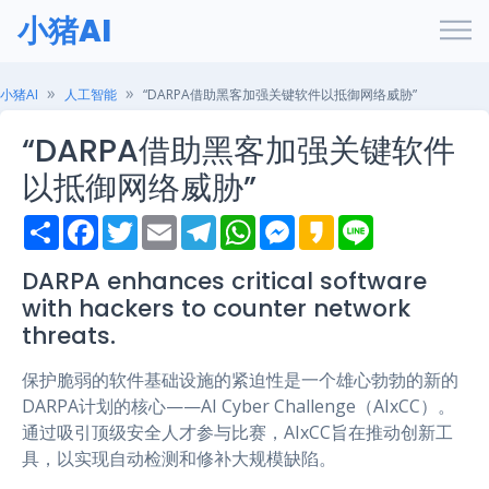
小猪AI
小猪AI
人工智能
“DARPA借助黑客加强关键软件以抵御网络威胁”
“DARPA借助黑客加强关键软件
以抵御网络威胁”
S
F
T
E
T
W
M
K
L
h
a
w
m
e
h
e
a
i
a
c
i
a
l
a
s
k
n
r
e
t
i
e
t
s
a
e
DARPA enhances critical software
e
b
t
l
g
s
e
o
with hackers to counter network
o
e
r
A
n
o
r
a
p
g
threats.
k
m
p
e
r
保护脆弱的软件基础设施的紧迫性是一个雄心勃勃的新的
DARPA计划的核心——AI Cyber Challenge（AIxCC）。
通过吸引顶级安全人才参与比赛，AIxCC旨在推动创新工
具，以实现自动检测和修补大规模缺陷。